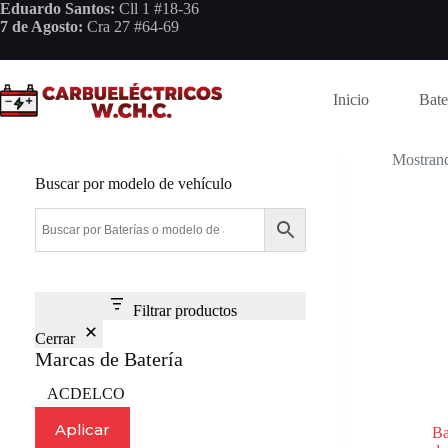
Saltar
Eduardo Santos:
Cll 1 #18-36
al
7 de Agosto:
Cra 27 #64-69
contenido
Inicio
Bate
Mostrand
Buscar por modelo de vehículo
Filtrar productos
Cerrar
Marcas de Batería
Marca
ACDELCO
Aplicar
Ba