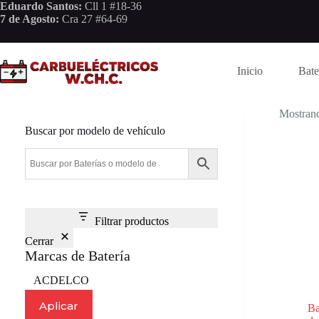
Saltar
Eduardo Santos:
Cll 1 #18-36
al
7 de Agosto:
Cra 27 #64-69
contenido
Inicio
Bate
Mostrand
Buscar por modelo de vehículo
Filtrar productos
Cerrar
Marcas de Batería
Marca
ACDELCO
Aplicar
Ba