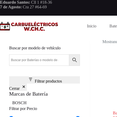
Saltar
Eduardo Santos:
Cll 1 #18-36
al
7 de Agosto:
Cra 27 #64-69
contenido
Inicio
Bate
Mostrand
Buscar por modelo de vehículo
Filtrar productos
Cerrar
Marcas de Batería
Marca
BOSCH
Filtrar por Precio
Ba