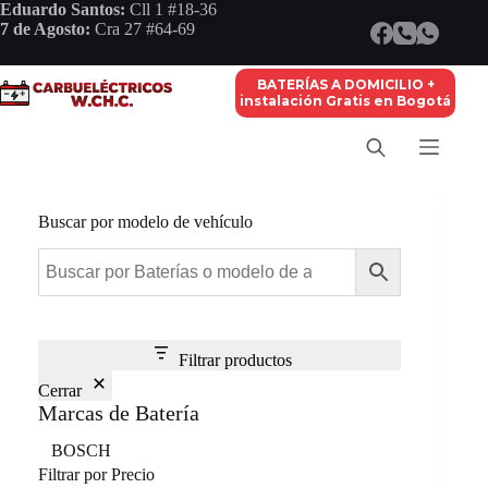
Saltar
Eduardo Santos:
Cll 1 #18-36
al
7 de Agosto:
Cra 27 #64-69
contenido
BATERÍAS A DOMICILIO +
instalación Gratis en Bogotá
Buscar por modelo de vehículo
Filtrar productos
Cerrar
Marcas de Batería
Marca
BOSCH
Filtrar por Precio