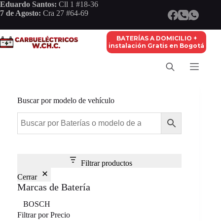
Saltar
Eduardo Santos:
Cll 1 #18-36
al
7 de Agosto:
Cra 27 #64-69
contenido
BATERÍAS A DOMICILIO +
instalación Gratis en Bogotá
Buscar por modelo de vehículo
Filtrar productos
Cerrar
Marcas de Batería
Marca
BOSCH
Filtrar por Precio