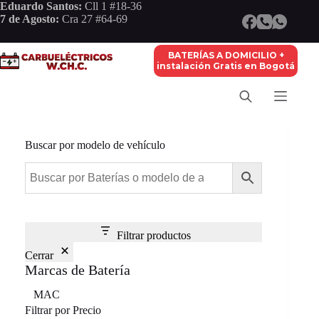
Saltar
Eduardo Santos:
Cll 1 #18-36
al
7 de Agosto:
Cra 27 #64-69
contenido
BATERÍAS A DOMICILIO +
instalación Gratis en Bogotá
Buscar por modelo de vehículo
Filtrar productos
Cerrar
Marcas de Batería
Marca
MAC
Filtrar por Precio