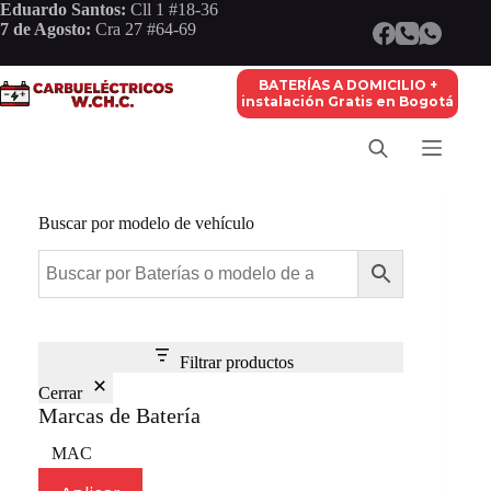
Saltar
Eduardo Santos:
Cll 1 #18-36
al
7 de Agosto:
Cra 27 #64-69
contenido
BATERÍAS A DOMICILIO +
instalación Gratis en Bogotá
Buscar por modelo de vehículo
Filtrar productos
Cerrar
Marcas de Batería
Marca
MAC