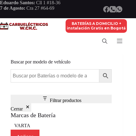
Saltar
Eduardo Santos:
Cll 1 #18-36
al
7 de Agosto:
Cra 27 #64-69
contenido
BATERÍAS A DOMICILIO +
instalación Gratis en Bogotá
Buscar por modelo de vehículo
Filtrar productos
Cerrar
Marcas de Batería
Marca
VARTA