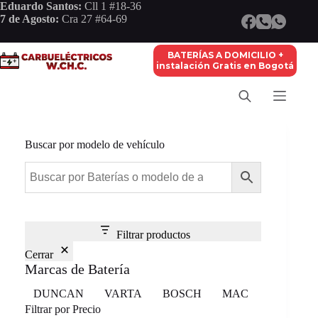
Saltar
Eduardo Santos:
Cll 1 #18-36
al
7 de Agosto:
Cra 27 #64-69
contenido
BATERÍAS A DOMICILIO +
instalación Gratis en Bogotá
Buscar por modelo de vehículo
Filtrar productos
Cerrar
Marcas de Batería
Marca
DUNCAN
VARTA
BOSCH
MAC
Filtrar por Precio