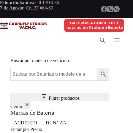
Saltar
Eduardo Santos:
Cll 1 #18-36
al
7 de Agosto:
Cra 27 #64-69
contenido
BATERÍAS A DOMICILIO +
instalación Gratis en Bogotá
Buscar por modelo de vehículo
Filtrar productos
Cerrar
Marcas de Batería
Marca
ACDELCO
DUNCAN
Filtrar por Precio