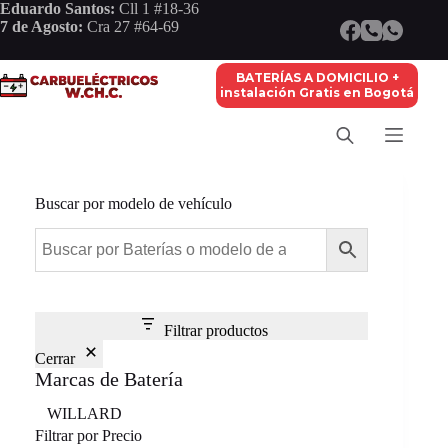
Saltar
Eduardo Santos:
Cll 1 #18-36
al
7 de Agosto:
Cra 27 #64-69
contenido
BATERÍAS A DOMICILIO +
instalación Gratis en Bogotá
Buscar por modelo de vehículo
Filtrar productos
Cerrar
Marcas de Batería
Marca
WILLARD
Filtrar por Precio