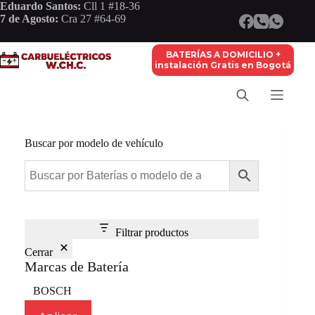
Saltar
Eduardo Santos:
Cll 1 #18-36
al
7 de Agosto:
Cra 27 #64-69
contenido
BATERÍAS A DOMICILIO +
instalación Gratis en Bogotá
Buscar por modelo de vehículo
Filtrar productos
Cerrar
Marcas de Batería
Marca
BOSCH