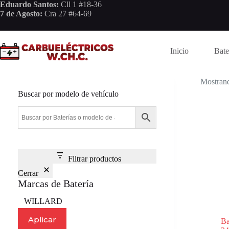
Saltar
Eduardo Santos:
Cll 1 #18-36
al
7 de Agosto:
Cra 27 #64-69
contenido
Inicio
Bate
Mostrand
Buscar por modelo de vehículo
Filtrar productos
Cerrar
Marcas de Batería
Marca
WILLARD
Aplicar
B