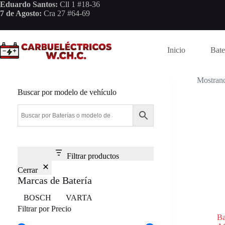
Saltar
Eduardo Santos:
Cll 1 #18-36
al
7 de Agosto:
Cra 27 #64-69
contenido
Inicio
Bate
Mostrand
Buscar por modelo de vehículo
Filtrar productos
Cerrar
Marcas de Batería
Marca
BOSCH
VARTA
Filtrar por Precio
Ba