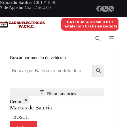
Saltar
Eduardo Santos:
Cll 1 #18-36
al
7 de Agosto:
Cra 27 #64-69
contenido
BATERÍAS A DOMICILIO +
instalación Gratis en Bogotá
Buscar por modelo de vehículo
Filtrar productos
Cerrar
Marcas de Batería
Marca
BOSCH