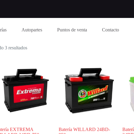
rías
Autopartes
Puntos de venta
Contacto
o 3 resultados
atería EXTREMA
Batería WILLARD 24BD-
Bate