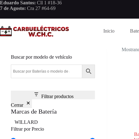
Saltar
Eduardo Santos:
Cll 1 #18-36
al
7 de Agosto:
Cra 27 #64-69
contenido
Inicio
Bate
Mostrand
Buscar por modelo de vehículo
Filtrar productos
Cerrar
Marcas de Batería
Marca
WILLARD
Filtrar por Precio
B