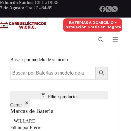
Saltar
Eduardo Santos:
Cll 1 #18-36
al
7 de Agosto:
Cra 27 #64-69
contenido
BATERÍAS A DOMICILIO +
instalación Gratis en Bogotá
Buscar por modelo de vehículo
Filtrar productos
Cerrar
Marcas de Batería
Marca
WILLARD
Filtrar por Precio