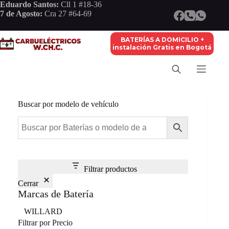
Saltar
Eduardo Santos:
Cll 1 #18-36
al
7 de Agosto:
Cra 27 #64-69
contenido
BATERÍAS A DOMICILIO +
instalación Gratis en Bogotá
Buscar por modelo de vehículo
Filtrar productos
Cerrar
Marcas de Batería
Marca
WILLARD
Filtrar por Precio