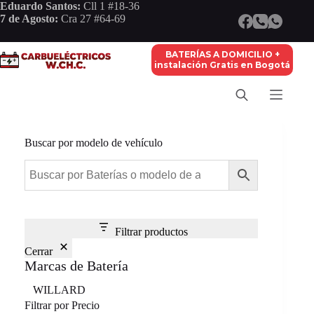
Saltar
Eduardo Santos:
Cll 1 #18-36
al
7 de Agosto:
Cra 27 #64-69
contenido
BATERÍAS A DOMICILIO +
instalación Gratis en Bogotá
Buscar por modelo de vehículo
Filtrar productos
Cerrar
Marcas de Batería
Marca
WILLARD
Filtrar por Precio