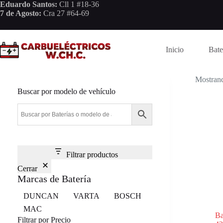
Saltar
Eduardo Santos:
Cll 1 #18-36
al
7 de Agosto:
Cra 27 #64-69
contenido
Inicio
Bate
Mostrand
Buscar por modelo de vehículo
Filtrar productos
Cerrar
Marcas de Batería
Marca
DUNCAN
VARTA
BOSCH
MAC
Ba
Filtrar por Precio