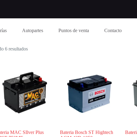
rías
Autopartes
Puntos de venta
Contacto
o 6 resultados
teria MAC SIlver Plus
Bateria Bosch ST Hightech
Bater