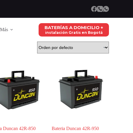
BATERÍAS A DOMICILIO +
Más
instalación Gratis en Bogotá
ia Duncan 42R-850
Bateria Duncan 42R-950