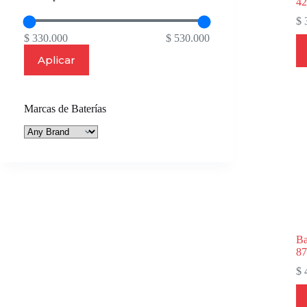
4
$
3
$ 330.000
$ 530.000
Aplicar
Marcas de Baterías
Ba
87
$
4