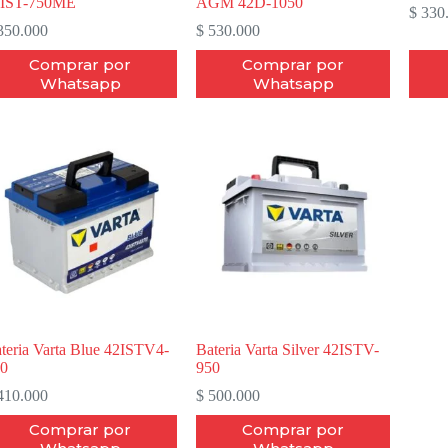
2IST-750ME
AGM 42D-1050
$
330
50.000
$
530.000
Comprar por
Comprar por
Whatsapp
Whatsapp
teria Varta Blue 42ISTV4-
Bateria Varta Silver 42ISTV-
0
950
10.000
$
500.000
Comprar por
Comprar por