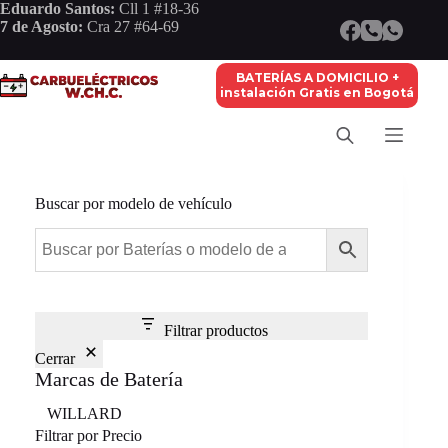
Saltar
Eduardo Santos:
Cll 1 #18-36
al
7 de Agosto:
Cra 27 #64-69
contenido
BATERÍAS A DOMICILIO +
instalación Gratis en Bogotá
Buscar por modelo de vehículo
Filtrar productos
Cerrar
Marcas de Batería
Marca
WILLARD
Filtrar por Precio