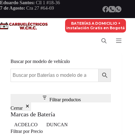
Saltar
Eduardo Santos:
Cll 1 #18-36
al
7 de Agosto:
Cra 27 #64-69
contenido
BATERÍAS A DOMICILIO +
instalación Gratis en Bogotá
Buscar por modelo de vehículo
Filtrar productos
Cerrar
Marcas de Batería
Marca
ACDELCO
DUNCAN
Filtrar por Precio