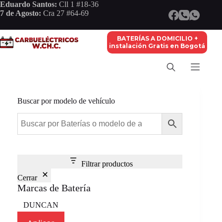
Saltar
Eduardo Santos:
Cll 1 #18-36
al
7 de Agosto:
Cra 27 #64-69
contenido
BATERÍAS A DOMICILIO +
instalación Gratis en Bogotá
Buscar por modelo de vehículo
Filtrar productos
Cerrar
Marcas de Batería
Marca
DUNCAN