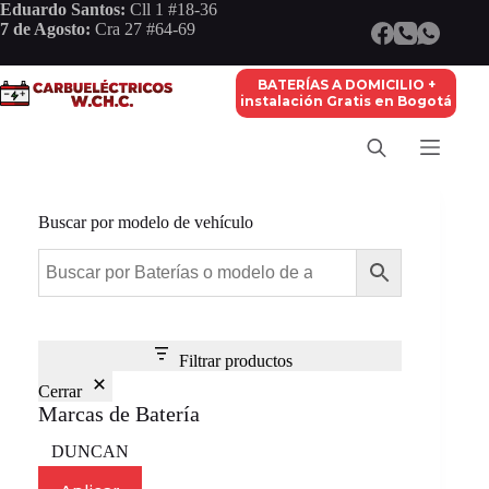
Saltar
Eduardo Santos:
Cll 1 #18-36
al
7 de Agosto:
Cra 27 #64-69
contenido
BATERÍAS A DOMICILIO +
instalación Gratis en Bogotá
Buscar por modelo de vehículo
Filtrar productos
Cerrar
Marcas de Batería
Marca
DUNCAN