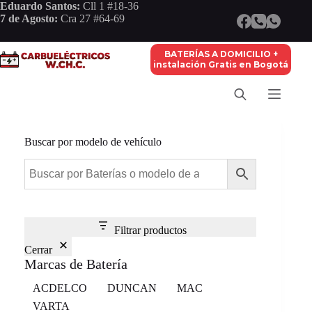
Saltar
Eduardo Santos:
Cll 1 #18-36
al
7 de Agosto:
Cra 27 #64-69
contenido
BATERÍAS A DOMICILIO +
instalación Gratis en Bogotá
Buscar por modelo de vehículo
Filtrar productos
Cerrar
Marcas de Batería
Marca
ACDELCO
DUNCAN
MAC
VARTA