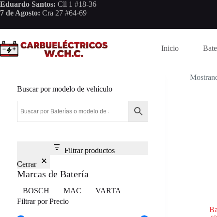
Saltar
Eduardo Santos:
Cll 1 #18-36
al
7 de Agosto:
Cra 27 #64-69
contenido
Inicio
Bate
Mostrand
Buscar por modelo de vehículo
Filtrar productos
Cerrar
Marcas de Batería
Marca
BOSCH
MAC
VARTA
Filtrar por Precio
Ba