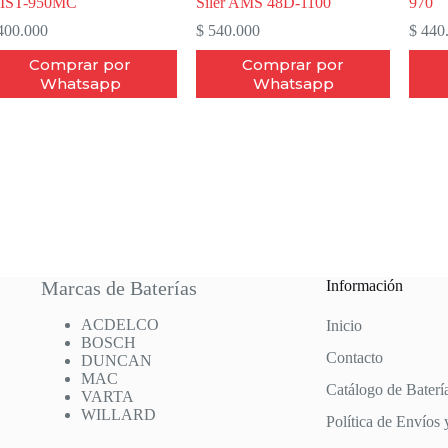
8IST-950MC
Siler AMS 48D-1100
970
00.000
$
540.000
$
440
Comprar por
Comprar por
Whatsapp
Whatsapp
Marcas de Baterías
Información
ACDELCO
Inicio
BOSCH
Contacto
DUNCAN
MAC
Catálogo de Baterí
VARTA
WILLARD
Política de Envíos 