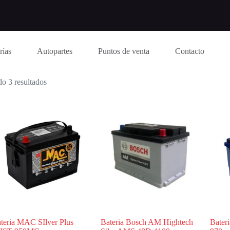
rías
Autopartes
Puntos de venta
Contacto
o 3 resultados
teria MAC SIlver Plus
Bateria Bosch AM Hightech
Bater