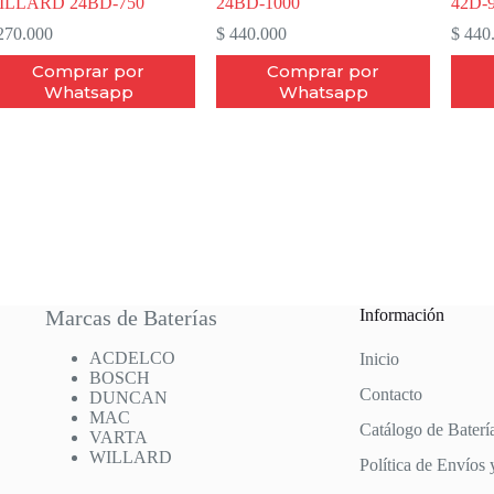
ILLARD 24BD-750
24BD-1000
42D-
70.000
$
440.000
$
440
Comprar por
Comprar por
Whatsapp
Whatsapp
Marcas de Baterías
Información
ACDELCO
Inicio
BOSCH
Contacto
DUNCAN
MAC
Catálogo de Baterí
VARTA
WILLARD
Política de Envíos 