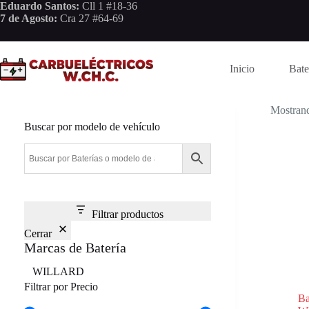
Saltar
Eduardo Santos:
Cll 1 #18-36
al
7 de Agosto:
Cra 27 #64-69
contenido
Inicio
Bate
Mostrand
Buscar por modelo de vehículo
Filtrar productos
Cerrar
Marcas de Batería
Marca
WILLARD
Filtrar por Precio
B