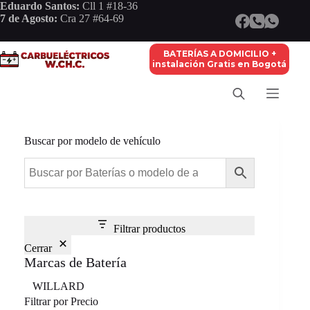
Saltar
Eduardo Santos:
Cll 1 #18-36
al
7 de Agosto:
Cra 27 #64-69
contenido
BATERÍAS A DOMICILIO +
instalación Gratis en Bogotá
Buscar por modelo de vehículo
Filtrar productos
Cerrar
Marcas de Batería
Marca
WILLARD
Filtrar por Precio