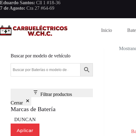
Saltar
Eduardo Santos:
Cll 1 #18-36
al
7 de Agosto:
Cra 27 #64-69
contenido
Inicio
Bate
Mostrand
Buscar por modelo de vehículo
Filtrar productos
Cerrar
Marcas de Batería
Marca
DUNCAN
Aplicar
Ba