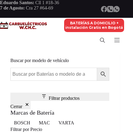
Saltar
Eduardo Santos:
Cll 1 #18-36
al
7 de Agosto:
Cra 27 #64-69
contenido
BATERÍAS A DOMICILIO +
instalación Gratis en Bogotá
Buscar por modelo de vehículo
Filtrar productos
Cerrar
Marcas de Batería
Marca
BOSCH
MAC
VARTA
Filtrar por Precio