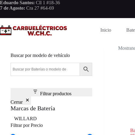
Saltar
Eduardo Santos:
Cll 1 #18-36
al
7 de Agosto:
Cra 27 #64-69
contenido
Inicio
Bate
Mostrand
Buscar por modelo de vehículo
Filtrar productos
Cerrar
Marcas de Batería
Marca
WILLARD
Filtrar por Precio
B