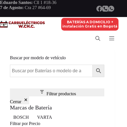
Saltar
Eduardo Santos:
Cll 1 #18-36
al
7 de Agosto:
Cra 27 #64-69
contenido
BATERÍAS A DOMICILIO +
instalación Gratis en Bogotá
Buscar por modelo de vehículo
Filtrar productos
Cerrar
Marcas de Batería
Marca
BOSCH
VARTA
Filtrar por Precio