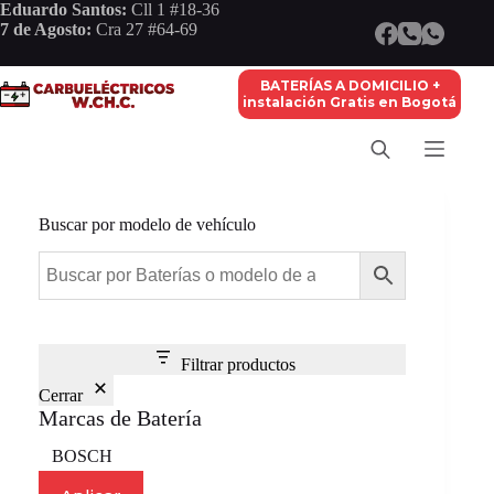
Saltar
Eduardo Santos:
Cll 1 #18-36
al
7 de Agosto:
Cra 27 #64-69
contenido
BATERÍAS A DOMICILIO +
instalación Gratis en Bogotá
Buscar por modelo de vehículo
Filtrar productos
Cerrar
Marcas de Batería
Marca
BOSCH