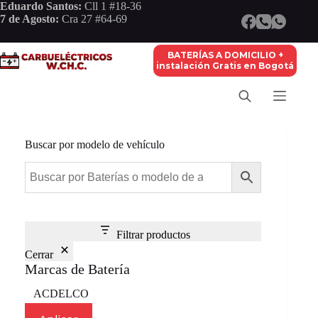
Saltar
Eduardo Santos:
Cll 1 #18-36
al
7 de Agosto:
Cra 27 #64-69
contenido
BATERÍAS A DOMICILIO +
instalación Gratis en Bogotá
Buscar por modelo de vehículo
Filtrar productos
Cerrar
Marcas de Batería
Marca
ACDELCO