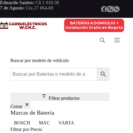
Saltar
Eduardo Santos:
Cll 1 #18-36
al
7 de Agosto:
Cra 27 #64-69
contenido
BATERÍAS A DOMICILIO +
instalación Gratis en Bogotá
Buscar por modelo de vehículo
Filtrar productos
Cerrar
Marcas de Batería
Marca
BOSCH
MAC
VARTA
Filtrar por Precio