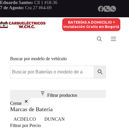
Saltar
Eduardo Santos:
Cll 1 #18-36
al
7 de Agosto:
Cra 27 #64-69
contenido
BATERÍAS A DOMICILIO +
instalación Gratis en Bogotá
Buscar por modelo de vehículo
Filtrar productos
Cerrar
Marcas de Batería
Marca
ACDELCO
DUNCAN
Filtrar por Precio