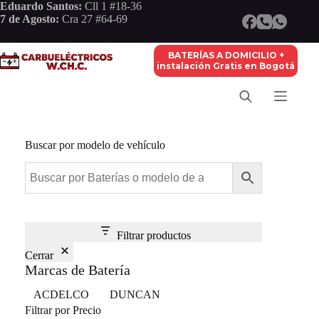
Saltar
Eduardo Santos:
Cll 1 #18-36
al
7 de Agosto:
Cra 27 #64-69
contenido
BATERÍAS A DOMICILIO +
instalación Gratis en Bogotá
Buscar por modelo de vehículo
Filtrar productos
Cerrar
Marcas de Batería
Marca
ACDELCO
DUNCAN
Filtrar por Precio