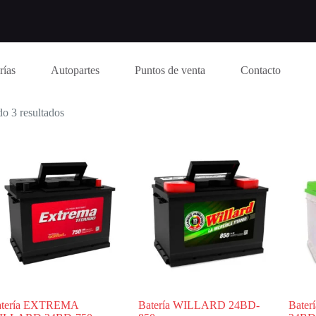
rías
Autopartes
Puntos de venta
Contacto
o 3 resultados
atería EXTREMA
Batería WILLARD 24BD-
Bate