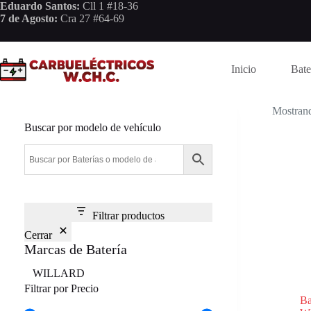
Saltar
Eduardo Santos:
Cll 1 #18-36
al
7 de Agosto:
Cra 27 #64-69
contenido
Inicio
Bate
Mostrand
Buscar por modelo de vehículo
Filtrar productos
Cerrar
Marcas de Batería
Marca
WILLARD
Filtrar por Precio
B