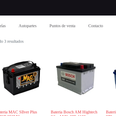
rías
Autopartes
Puntos de venta
Contacto
o 3 resultados
teria MAC SIlver Plus
Bateria Bosch AM Hightech
Bater