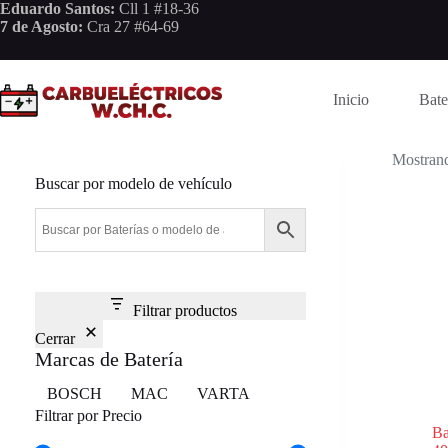
Saltar
Eduardo Santos:
Cll 1 #18-36
al
7 de Agosto:
Cra 27 #64-69
contenido
Inicio
Bate
Mostrand
Buscar por modelo de vehículo
Filtrar productos
Cerrar
Marcas de Batería
Marca
BOSCH
MAC
VARTA
Filtrar por Precio
Ba