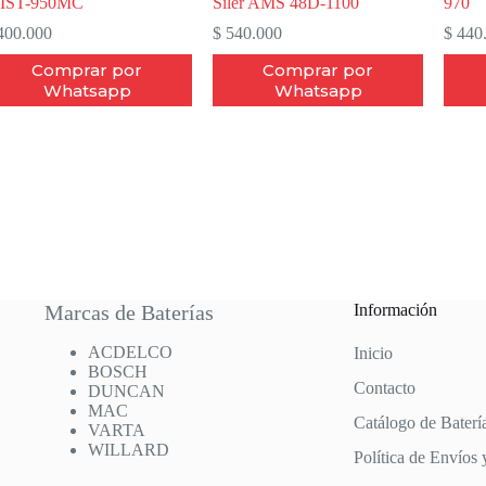
8IST-950MC
Siler AMS 48D-1100
970
00.000
$
540.000
$
440
Comprar por
Comprar por
Whatsapp
Whatsapp
Marcas de Baterías
Información
ACDELCO
Inicio
BOSCH
Contacto
DUNCAN
MAC
Catálogo de Baterí
VARTA
WILLARD
Política de Envíos 