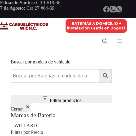
Saltar
Eduardo Santos:
Cll 1 #18-36
al
7 de Agosto:
Cra 27 #64-69
contenido
BATERÍAS A DOMICILIO +
instalación Gratis en Bogotá
Buscar por modelo de vehículo
Filtrar productos
Cerrar
Marcas de Batería
Marca
WILLARD
Filtrar por Precio