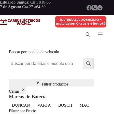
Saltar
Eduardo Santos:
Cll 1 #18-36
al
7 de Agosto:
Cra 27 #64-69
contenido
BATERÍAS A DOMICILIO +
instalación Gratis en Bogotá
Buscar por modelo de vehículo
Filtrar productos
Cerrar
Marcas de Batería
Marca
DUNCAN
VARTA
BOSCH
MAC
Filtrar por Precio