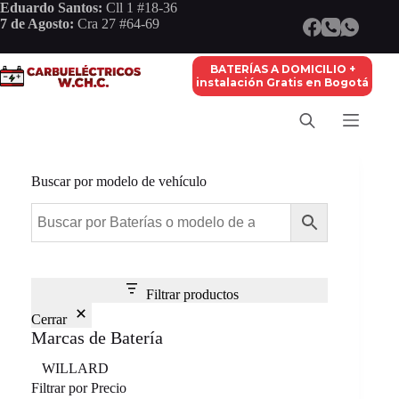
Saltar
Eduardo Santos:
Cll 1 #18-36
al
7 de Agosto:
Cra 27 #64-69
contenido
BATERÍAS A DOMICILIO +
instalación Gratis en Bogotá
Buscar por modelo de vehículo
Filtrar productos
Cerrar
Marcas de Batería
Marca
WILLARD
Filtrar por Precio