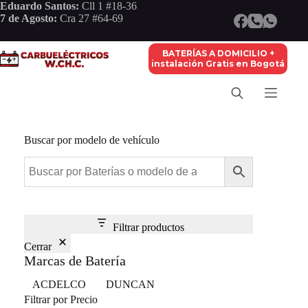
Saltar
Eduardo Santos:
Cll 1 #18-36
al
7 de Agosto:
Cra 27 #64-69
contenido
BATERÍAS A DOMICILIO +
instalación Gratis en Bogotá
Buscar por modelo de vehículo
Filtrar productos
Cerrar
Marcas de Batería
Marca
ACDELCO
DUNCAN
Filtrar por Precio