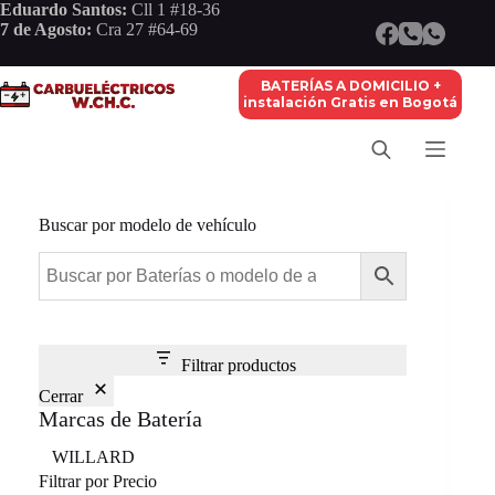
Saltar
Eduardo Santos:
Cll 1 #18-36
al
7 de Agosto:
Cra 27 #64-69
contenido
BATERÍAS A DOMICILIO +
instalación Gratis en Bogotá
Buscar por modelo de vehículo
Filtrar productos
Cerrar
Marcas de Batería
Marca
WILLARD
Filtrar por Precio