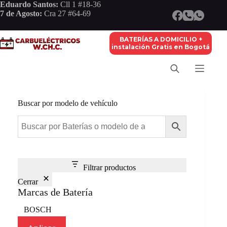
Saltar
Eduardo Santos:
Cll 1 #18-36
al
7 de Agosto:
Cra 27 #64-69
contenido
BATERÍAS A DOMICILIO +
instalación Gratis en Bogotá
Buscar por modelo de vehículo
Filtrar productos
Cerrar
Marcas de Batería
Marca
BOSCH