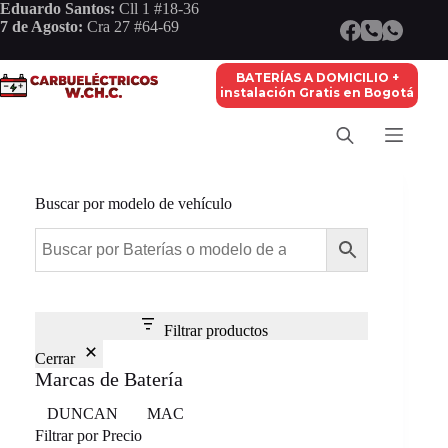
Saltar
Eduardo Santos:
Cll 1 #18-36
al
7 de Agosto:
Cra 27 #64-69
contenido
BATERÍAS A DOMICILIO +
instalación Gratis en Bogotá
Buscar por modelo de vehículo
Filtrar productos
Cerrar
Marcas de Batería
Marca
DUNCAN
MAC
Filtrar por Precio