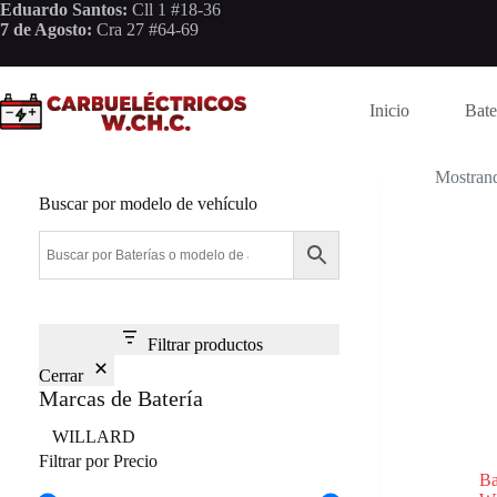
Saltar
Eduardo Santos:
Cll 1 #18-36
al
7 de Agosto:
Cra 27 #64-69
contenido
Inicio
Bate
Mostrand
Buscar por modelo de vehículo
Filtrar productos
Cerrar
Marcas de Batería
Marca
WILLARD
Filtrar por Precio
B