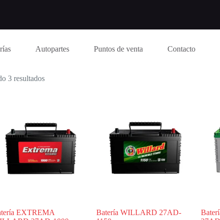
rías
Autopartes
Puntos de venta
Contacto
o 3 resultados
atería EXTREMA
Batería WILLARD 27AD-
Bate