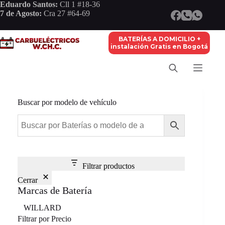
Saltar
Eduardo Santos:
Cll 1 #18-36
al
7 de Agosto:
Cra 27 #64-69
contenido
BATERÍAS A DOMICILIO +
instalación Gratis en Bogotá
Buscar por modelo de vehículo
Filtrar productos
Cerrar
Marcas de Batería
Marca
WILLARD
Filtrar por Precio