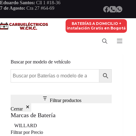
Saltar
Eduardo Santos:
Cll 1 #18-36
al
7 de Agosto:
Cra 27 #64-69
contenido
BATERÍAS A DOMICILIO +
instalación Gratis en Bogotá
Buscar por modelo de vehículo
Filtrar productos
Cerrar
Marcas de Batería
Marca
WILLARD
Filtrar por Precio