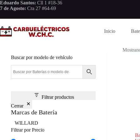
Saltar
Eduardo Santos:
Cll 1 #18-36
al
7 de Agosto:
Cra 27 #64-69
contenido
Inicio
Bate
Mostrand
Buscar por modelo de vehículo
Filtrar productos
Cerrar
Marcas de Batería
Marca
WILLARD
Filtrar por Precio
B