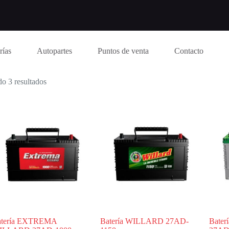
rías
Autopartes
Puntos de venta
Contacto
o 3 resultados
atería EXTREMA
Batería WILLARD 27AD-
Bate